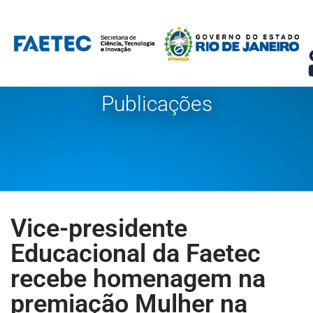
Pular
para
o
conteúdo
Publicações
Vice-presidente
Educacional da Faetec
recebe homenagem na
premiação Mulher na