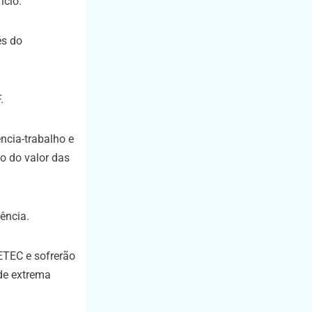
ício.
és do
.
ência-trabalho e
ão do valor das
ência.
ETEC e sofrerão
 de extrema