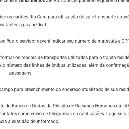
 percebem
vencimentos
até R$ 2.300,00 poderão requerer o benef
er os cartões Rio Card para utilização do vale transporte atrav
w.faetec.rj.gov.br/divrh
o
on line,
o servidor deverá indicar seu número de matrícula e CPF
nformar os modais de transportes utilizados para o trajeto resid
aso, o número das linhas de ônibus utilizadas, além da confirmaç
passagens.
ampo para preenchimento do endereço atualizado de sua resid
rte do Banco de Dados da Divisão de Recursos Humanos da FA
 contatos como envio de telegramas ou notificações. Logo será
cia a exatidão do informado.