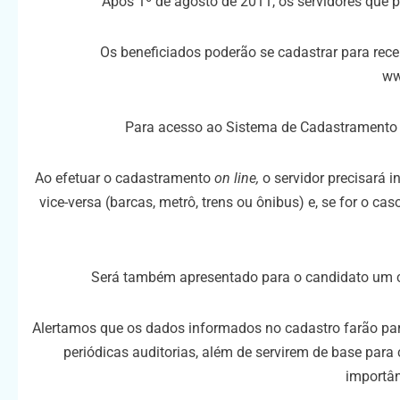
Após 1º de agosto de 2011, os servidores que
Os beneficiados poderão se cadastrar para receb
ww
Para acesso ao Sistema de Cadastrament
Ao efetuar o cadastramento
on line,
o servidor precisará i
vice-versa (barcas, metrô, trens ou ônibus) e, se for o c
Será também apresentado para o candidato um c
Alertamos que os dados informados no cadastro farão pa
periódicas auditorias, além de servirem de base para
importân