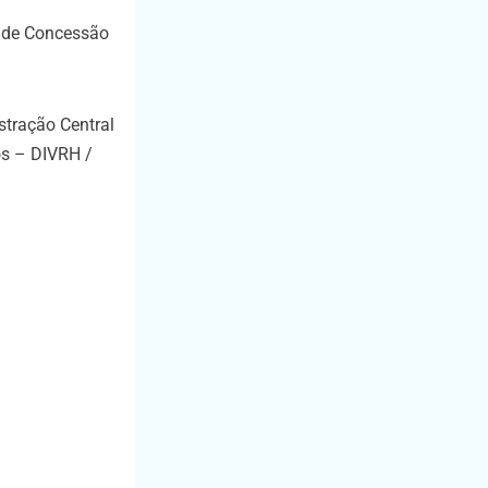
o de Concessão
stração Central
os – DIVRH /