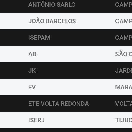
ANTÔNIO SARLO
CAMP
JOÃO BARCELOS
CAMP
ISEPAM
CAMP
AB
SÃO C
JK
JARD
FV
MARA
ETE VOLTA REDONDA
VOLT
ISERJ
TIJUC