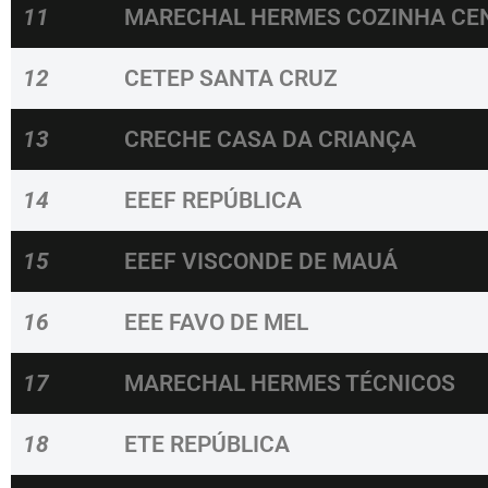
11
MARECHAL HERMES COZINHA CE
12
CETEP SANTA CRUZ
13
CRECHE CASA DA CRIANÇA
14
EEEF REPÚBLICA
15
EEEF VISCONDE DE MAUÁ
16
EEE FAVO DE MEL
17
MARECHAL HERMES TÉCNICOS
18
ETE REPÚBLICA