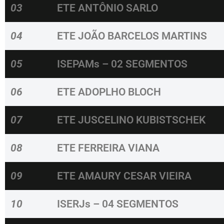
03
ETE ANTÔNIO SARLO
04
ETE JOÃO BARCELOS MARTINS
05
ISEPAMs – 02 SEGMENTOS
06
ETE ADOPLHO BLOCH
07
ETE JUSCELINO KUBISTSCHEK
08
ETE FERREIRA VIANA
09
ETE AMAURY CESAR VIEIRA
10
ISERJs – 04 SEGMENTOS