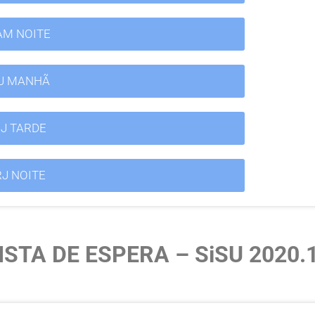
AM NOITE
RJ MANHÃ
RJ TARDE
RJ NOITE
STA DE ESPERA – SiSU 2020.