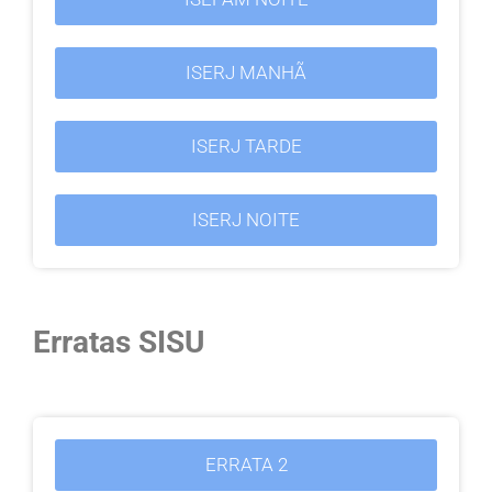
ISERJ MANHÃ
ISERJ TARDE
ISERJ NOITE
Erratas SISU
ERRATA 2