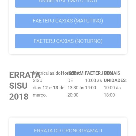
AMBIENTAL (MATUTINO)
FAETERJ CAXIAS (MATUTINO)
FAETERJ CAXIAS (NOTURNO)
ERRATA
Matrículas do
Horários:
ISEPAM
:
FAETERJ
DEMAIS
RIO
:
SISU
DE
10:00 às
UNIDADES
:
SISU
dias
12 e 13
de
13:30 às
14:00
10:00 às
2018
março.
20:00
18:00
ERRATA DO CRONOGRAMA II