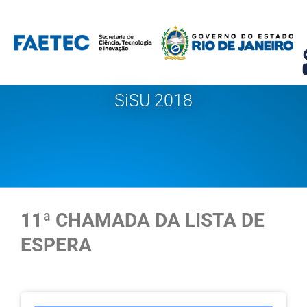
Pular
para
o
conteúdo
SiSU 2018
11ª CHAMADA DA LISTA DE
ESPERA