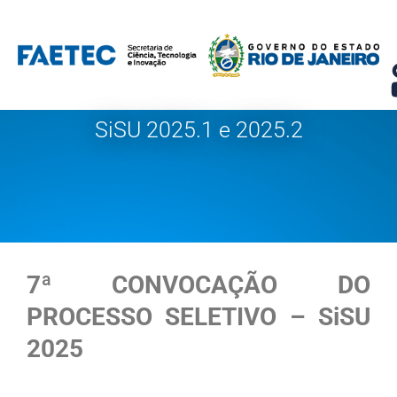
Pular
para
o
conteúdo
SiSU 2025.1 e 2025.2
7ª CONVOCAÇÃO DO
PROCESSO SELETIVO – SiSU
2025