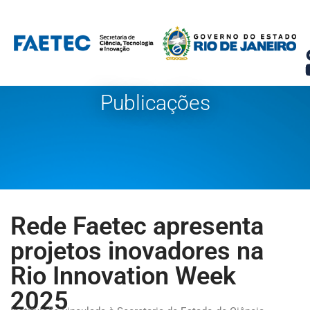
Pular
para
o
conteúdo
Publicações
Rede Faetec apresenta
projetos inovadores na
Rio Innovation Week
2025