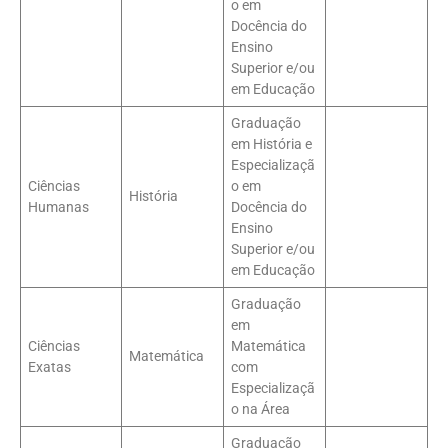
o em
Docência do
Ensino
Superior e/ou
em Educação
Graduação
em História e
Especializaçã
Ciências
o em
História
Humanas
Docência do
Ensino
Superior e/ou
em Educação
Graduação
em
Ciências
Matemática
Matemática
Exatas
com
Especializaçã
o na Área
Graduação