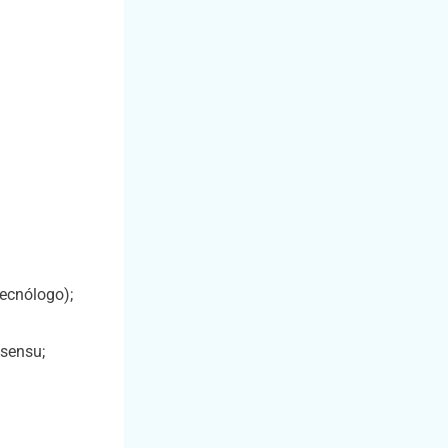
tecnólogo);
sensu;