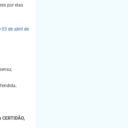
res por elas
e
03 de abril de
sensu;
efendida
.
 a CERTIDÃO,