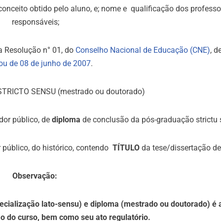
onceito obtido pelo aluno, e; nome e qualificação dos professo
responsáveis;
a Resolução n° 01, do
Conselho Nacional de Educação (CNE)
, d
ou de 08 de junho de 2007
.
RICTO SENSU (mestrado ou doutorado)
dor público, de
diploma
de conclusão da pós-graduação strictu 
r público, do histórico, contendo
TÍTULO
da tese/dissertação d
Observação:
pecialização lato-sensu) e diploma (mestrado ou doutorado) é
o do curso, bem como seu ato regulatório.