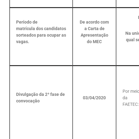
Período de
De acordo com
matrícula dos candidatos
a Carta de
Na uni
sorteados para ocupar as
Apresentação
qual s
vagas.
do MEC
Por mei
Divulgação da 2ª fase de
03/04/2020
da
convocação
FAETEC