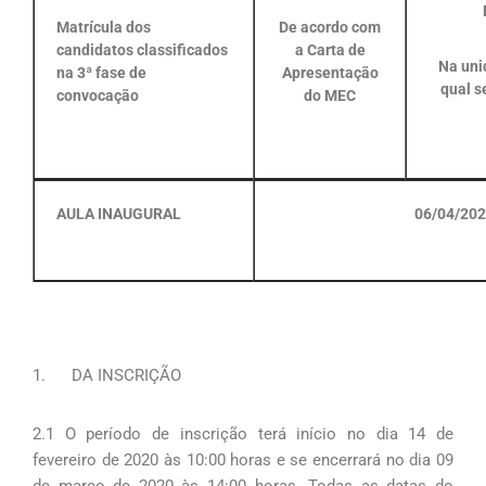
Matrícula dos
De acordo com
candidatos classificados
a Carta de
Na uni
na 3ª fase de
Apresentação
qual s
convocação
do MEC
AULA INAUGURAL
06/04/20
1. DA INSCRIÇÃO
2.1 O período de inscrição terá início no dia 14 de
fevereiro de 2020 às 10:00 horas e se encerrará no dia 09