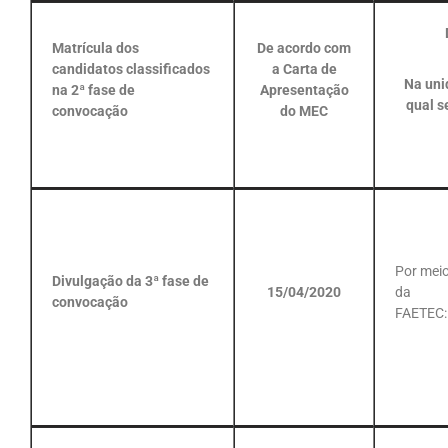
Matrícula dos
De acordo com
candidatos classificados
a Carta de
Na uni
na 2ª fase de
Apresentação
qual s
convocação
do MEC
Por mei
Divulgação da 3ª fase de
15/04/2020
da
convocação
FAETEC