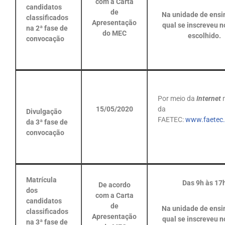
com a Carta
candidatos
de
Na unidade de ensi
classificados
Apresentação
qual se inscreveu
n
na 2ª fase de
do MEC
escolhido.
convocação
Por meio da
Internet
15/05/2020
da
Divulgação
FAETEC:
www.faetec.r
da 3ª fase de
convocação
Matrícula
Das 9h às 17
De acordo
dos
com a Carta
candidatos
de
Na unidade de ensi
classificados
Apresentação
qual se inscreveu
n
na 3ª fase de