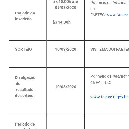
às 10:00h até
Por meio da
Internet
09/03/2020
da
Período de
FAETEC:
www.faetec.r
inscrição
às 14:00h
SORTEIO
10/03/2020
SISTEMA DGI FAETE
Por meio da
Internet
Divulgação
da FAETEC:
do
10/03/2020
resultado
do sorteio
www.faetec.rj.gov.br
Período de