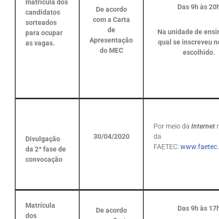
matrícula dos
Das 9h às 20
De acordo
candidatos
com a Carta
sorteados
de
Na unidade de ensi
para ocupar
Apresentação
qual se inscreveu n
as vagas.
do MEC
escolhido.
Por meio da
Internet
30/04/2020
da
Divulgação
FAETEC:
www.faetec.r
da 2ª fase de
convocação
Matrícula
Das 9h às 17
De acordo
dos