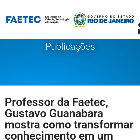
Pular
para
o
conteúdo
Publicações
Professor da Faetec,
Gustavo Guanabara
mostra como transformar
conhecimento em um