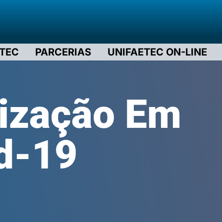
ETEC
PARCERIAS
UNIFAETEC ON-LINE
nização Em
d-19