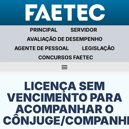
PRINCIPAL
SERVIDOR
AVALIAÇÃO DE DESEMPENHO
AGENTE DE PESSOAL
LEGISLAÇÃO
CONCURSOS FAETEC
DA MINUTA DE CONTRATAÇÃO DE PRESTAÇÃO DE SERVIÇOS POR TEMPO DETERMINADO
LICENÇA SEM
VENCIMENTO PARA
ACOMPANHAR O
CÔNJUGE/COMPANHE