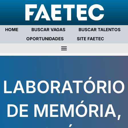
Pular
para
o
HOME
BUSCAR VAGAS
BUSCAR TALENTOS
conteúdo
OPORTUNIDADES
SITE FAETEC
LABORATÓRIO
DE MEMÓRIA,