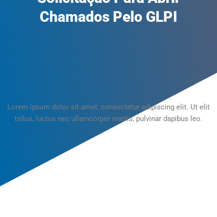
Chamados Pelo GLPI
Lorem ipsum dolor sit amet, consectetur adipiscing elit. Ut elit
tellus, luctus nec ullamcorper mattis, pulvinar dapibus leo.