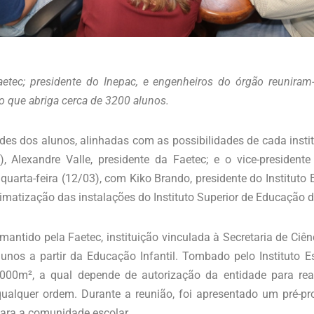
Faetec; presidente do Inepac, e engenheiros do órgão reuniram
o que abriga cerca de 3200 alunos.
s dos alunos, alinhadas com as possibilidades de cada insti
, Alexandre Valle, presidente da Faetec; e o vice-presidente 
quarta-feira (12/03), com Kiko Brando, presidente do Instituto
limatização das instalações do Instituto Superior de Educação d
mantido pela Faetec, instituição vinculada à Secretaria de Ciên
unos a partir da Educação Infantil. Tombado pelo Instituto E
0m², a qual depende de autorização da entidade para real
alquer ordem. Durante a reunião, foi apresentado um pré-pr
para a comunidade escolar.