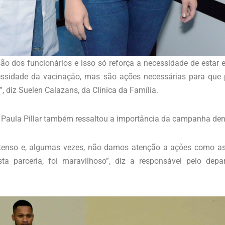
 dos funcionários e isso só reforça a necessidade de estar 
ssidade da vacinação, mas são ações necessárias para que
 diz Suelen Calazans, da Clínica da Família.
a Paula Pillar também ressaltou a importância da campanha de
tenso e, algumas vezes, não damos atenção a ações como as
ta parceria, foi maravilhoso”, diz a responsável pelo dep