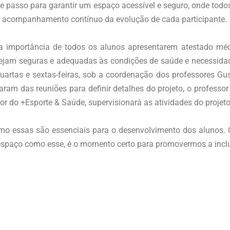
e passo para garantir um espaço acessível e seguro, onde todos 
m acompanhamento contínuo da evolução de cada participante.
 a importância de todos os alunos apresentarem atestado mé
 sejam seguras e adequadas às condições de saúde e necessidad
uartas e sextas-feiras, sob a coordenação dos professores Gu
param das reuniões para definir detalhes do projeto, o professo
sor do +Esporte & Saúde, supervisionará as atividades do projeto
omo essas são essenciais para o desenvolvimento dos alunos
espaço como esse, é o momento certo para promovermos a inclu