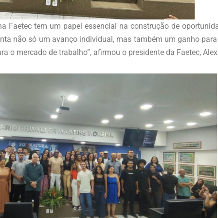
na Faetec tem um papel essencial na construção de oportunida
senta não só um avanço individual, mas também um ganho para 
ra o mercado de trabalho”, afirmou o presidente da Faetec, Alex