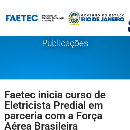
Pular
para
o
conteúdo
Publicações
Faetec inicia curso de
Eletricista Predial em
parceria com a Força
Aérea Brasileira