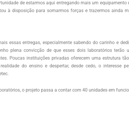
rtunidade de estarmos aqui entregando mais um equipamento 
ou à disposição para somarmos forças e trazermos ainda mais
mais essas entregas, especialmente sabendo do carinho e ded
nho plena convicção de que esses dois laboratórios terão u
tes. Poucas instituições privadas oferecem uma estrutura tã
alidade do ensino e despertar, desde cedo, o interesse pela
etec.
oratórios, o projeto passa a contar com 40 unidades em funci