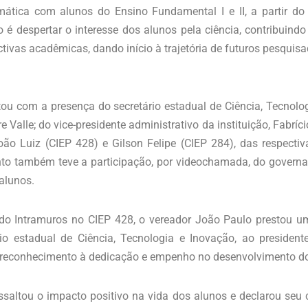
emática com alunos do Ensino Fundamental I e II, a partir do 
io é despertar o interesse dos alunos pela ciência, contribui
ivas acadêmicas, dando início à trajetória de futuros pesquisad
ou com a presença do secretário estadual de Ciência, Tecnolo
 Valle; do vice-presidente administrativo da instituição, Fabríc
 João Luiz (CIEP 428) e Gilson Felipe (CIEP 284), das respect
ento também teve a participação, por videochamada, do governa
alunos.
 do Intramuros no CIEP 428, o vereador João Paulo presto
o estadual de Ciência, Tecnologia e Inovação, ao presidente
em reconhecimento à dedicação e empenho no desenvolvimento do
saltou o impacto positivo na vida dos alunos e declarou seu c