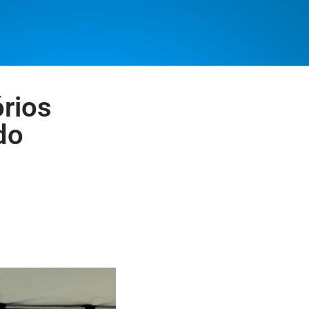
rios
do