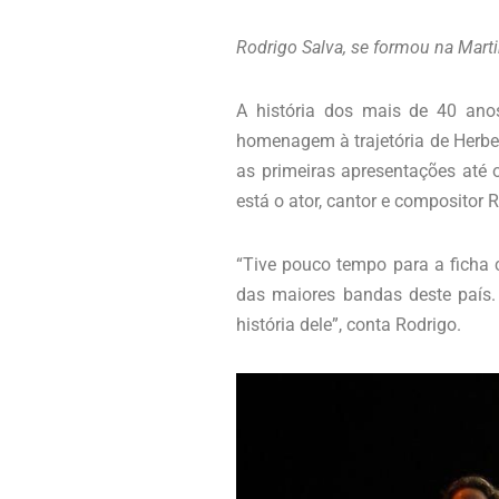
Rodrigo Salva, se formou na Marti
A história dos mais de 40 ano
homenagem à trajetória de Herber
as primeiras apresentações até 
está o ator, cantor e compositor 
“Tive pouco tempo para a ficha 
das maiores bandas deste país. 
história dele”, conta Rodrigo.