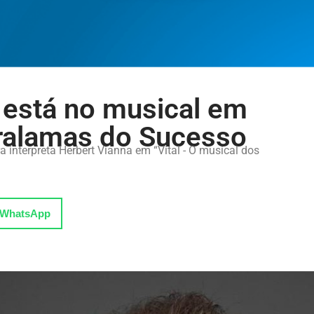
 está no musical em
alamas do Sucesso
 interpreta Herbert Vianna em “Vital - O musical dos
WhatsApp