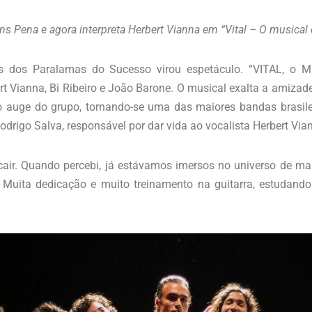
ns Pena e agora interpreta Herbert Vianna em “Vital – O musica
s dos Paralamas do Sucesso virou espetáculo. “VITAL, o 
t Vianna, Bi Ribeiro e João Barone. O musical exalta a amizade
o auge do grupo, tornando-se uma das maiores bandas brasile
Rodrigo Salva, responsável por dar vida ao vocalista Herbert Via
cair. Quando percebi, já estávamos imersos no universo de ma
Muita dedicação e muito treinamento na guitarra, estudando a