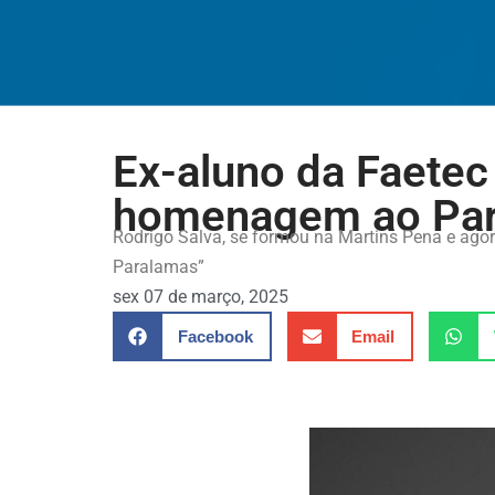
Ex-aluno da Faetec
homenagem ao Par
Rodrigo Salva, se formou na Martins Pena e agora
Paralamas”
sex 07 de março, 2025
Facebook
Email