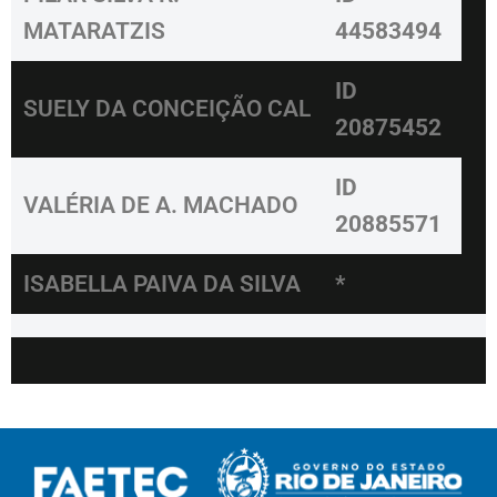
MATARATZIS
44583494
ID
SUELY DA CONCEIÇÃO CAL
20875452
ID
VALÉRIA DE A. MACHADO
20885571
ISABELLA PAIVA DA SILVA
*