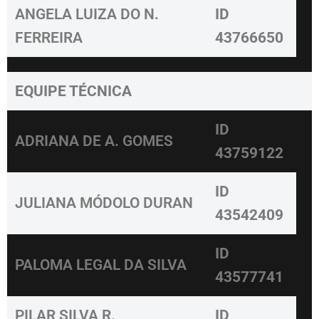
ANGELA LUIZA DO N.
ID
FERREIRA
43766650
EQUIPE TÉCNICA
ID
ADRIANA DE A. GOMES
43759122
ID
JULIANA MÓDOLO DURAN
43542409
ID
PALOMA LEGAL DA SILVA
43577741
PILAR SILVA R.
ID