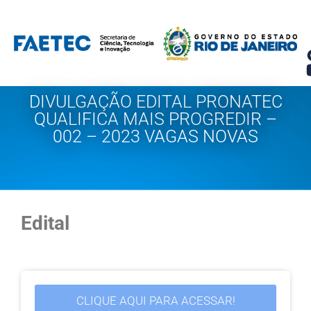
Pular
para
o
conteúdo
DIVULGAÇÃO EDITAL PRONATEC
QUALIFICA MAIS PROGREDIR –
002 – 2023 VAGAS NOVAS
Edital
CLIQUE AQUI PARA ACESSAR!