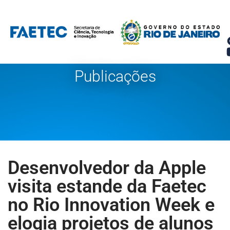
Pular
para
o
conteúdo
Publicações
Desenvolvedor da Apple
visita estande da Faetec
no Rio Innovation Week e
elogia projetos de alunos