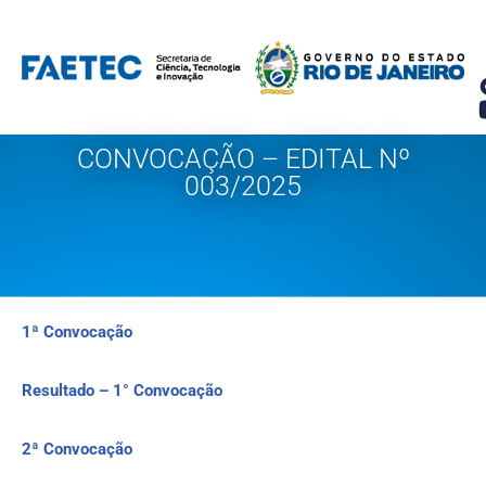
Pular
para
o
conteúdo
CONVOCAÇÃO – EDITAL Nº
003/2025
1ª Convocação
Resultado – 1° Convocação
2ª Convocação