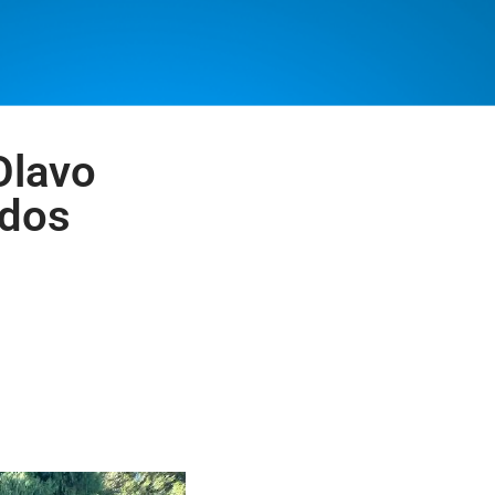
Olavo
idos