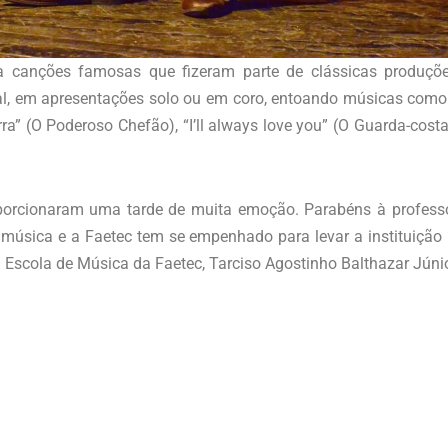
canções famosas que fizeram parte de clássicas produçõe
l, em apresentações solo ou em coro, entoando músicas como
terra” (O Poderoso Chefão), “I’ll always love you” (O Guarda-cos
porcionaram uma tarde de muita emoção. Parabéns à professo
 música e a Faetec tem se empenhado para levar a instituição
 Escola de Música da Faetec, Tarciso Agostinho Balthazar Júnio