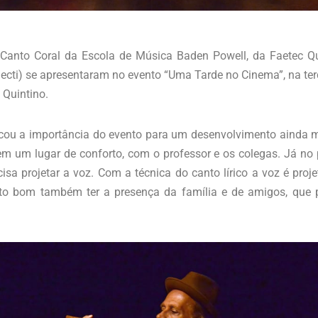
anto Coral da Escola de Música Baden Powell, da Faetec Qui
Secti) se apresentaram no evento “Uma Tarde no Cinema”, na terç
 Quintino.
cou a importância do evento para um desenvolvimento ainda m
em um lugar de conforto, com o professor e os colegas. Já no p
isa projetar a voz. Com a técnica do canto lírico a voz é pr
o bom também ter a presença da família e de amigos, que p