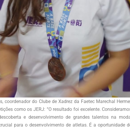
ves, coordenador do Clube de Xadrez da Faetec Marechal Herm
tições como os JERJ: “O resultado foi excelente. Consideramos
escoberta e desenvolvimento de grandes talentos na modal
ucial para o desenvolvimento de atletas. É a oportunidade de