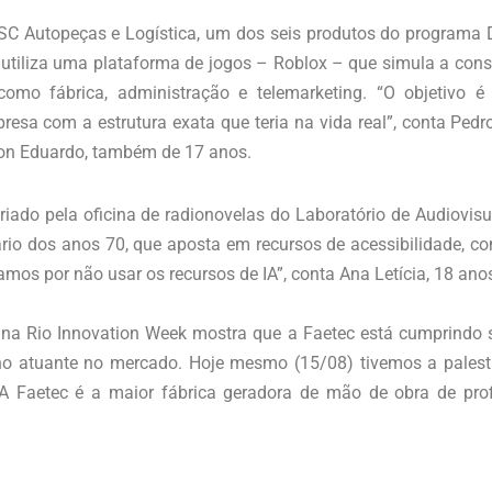
SC Autopeças e Logística, um dos seis produtos do programa 
 utiliza uma plataforma de jogos – Roblox – que simula a cons
mo fábrica, administração e telemarketing. “O objetivo é
sa com a estrutura exata que teria na vida real”, conta Pedr
lon Eduardo, também de 17 anos.
criado pela oficina de radionovelas do Laboratório de Audiovi
io dos anos 70, que aposta em recursos de acessibilidade, c
amos por não usar os recursos de IA”, conta Ana Letícia, 18 anos
 na Rio Innovation Week mostra que a Faetec está cumprindo 
o atuante no mercado. Hoje mesmo (15/08) tivemos a pales
 A Faetec é a maior fábrica geradora de mão de obra de prof