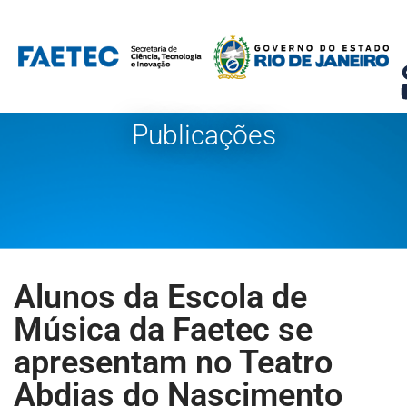
Pular
para
o
conteúdo
Publicações
Alunos da Escola de
Música da Faetec se
apresentam no Teatro
Abdias do Nascimento